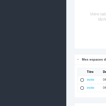
Votre tab
tâch
Mes espaces de
Titre
De
invite
04
invite
04