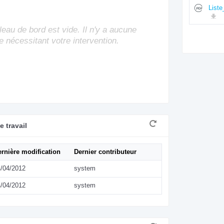
List
leau de bord est vide. Il n'y a aucune
e nécessitant votre intervention.
 travail
rnière modification
Dernier contributeur
/04/2012
system
/04/2012
system