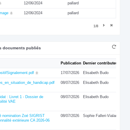
12/06/2024
pallard
image
12/06/2024
pallard
1/8
rs documents publiés
Publication
Dernier contributeur
sitifSignalement.pdf
17/07/2026
Elisabeth Budo
es_en_situation_de_handicap.pdf
08/07/2026
Elisabeth Budo
dat : Livret 1 - Dossier de
08/07/2026
Elisabeth Budo
bilité VAE
té nomination Zoé SIGRIST
08/07/2026
Sophie Falleri-Vialard
nnalité extérieure CA 2026-06