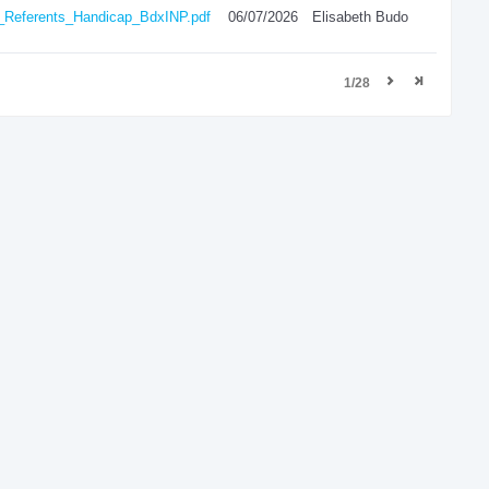
e_Referents_Handicap_BdxINP.pdf
06/07/2026
Elisabeth Budo
1/28