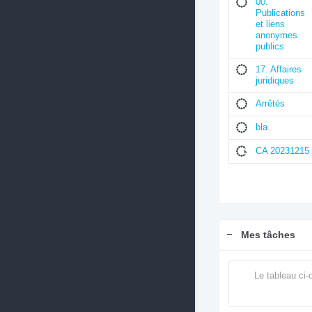
00.
Publications
et liens
anonymes
publics
17. Affaires
juridiques
Arrêtés
bla
CA 20231215
Mes tâches
Le tableau ci-