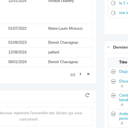
11/01/2024
Arnaud Dubarry
la 3
une 
01/07/2022
Marie-Laure Miniussi
01/09/2023
Benoit Chavagnac
Dernie
12/09/2016
pallard
08/01/2024
Benoit Chavagnac
Titre
Dispo
1/3
Elev
Candi
faisa
dessous répertorie l'ensemble des tâches qui vous
Arrê
perso
concernent.