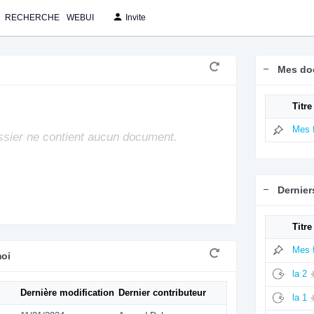
RECHERCHE
WEBUI
Invite
Mes do
Titre
Mes f
sier ne contient aucun document.
Dernie
Titre
Mes f
moi
la 2
Dernière modification
Dernier contributeur
la 1