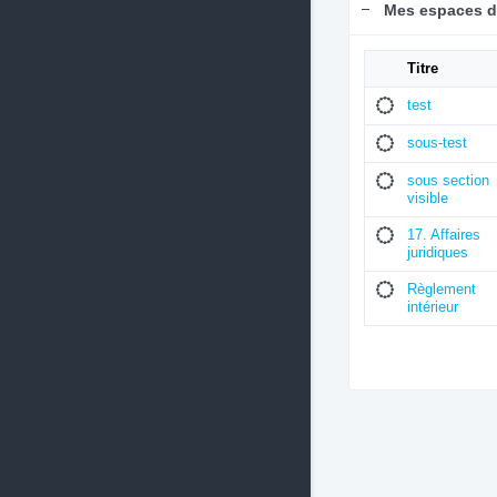
Mes espaces d
Titre
test
sous-test
sous section
visible
17. Affaires
juridiques
Règlement
intérieur