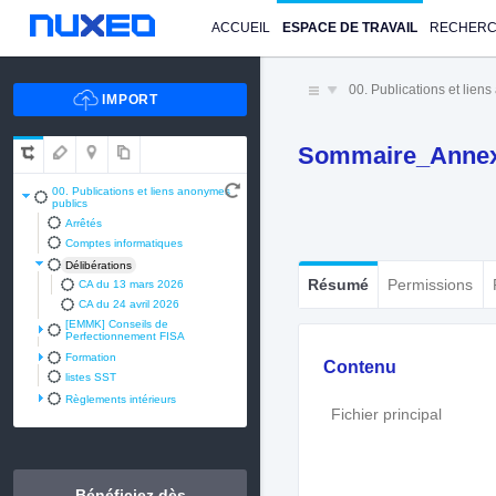
ACCUEIL
ESPACE DE TRAVAIL
RECHER
00. Publications et lien
Sommaire_Anne
00. Publications et liens anonymes
publics
Arrêtés
Comptes informatiques
Délibérations
Résumé
Permissions
CA du 13 mars 2026
CA du 24 avril 2026
[EMMK] Conseils de
Perfectionnement FISA
Formation
Contenu
listes SST
Règlements intérieurs
Fichier principal
Bénéficiez dès