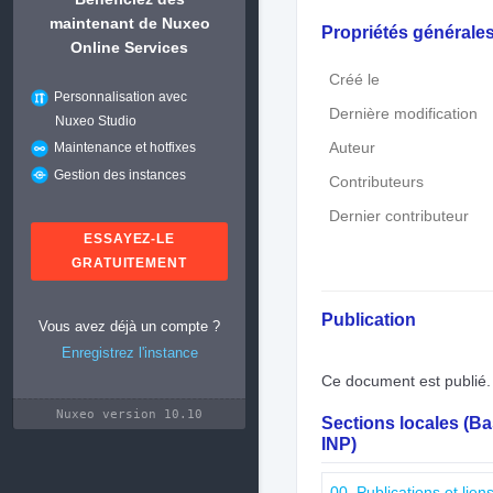
maintenant de Nuxeo
Propriétés générale
Online Services
Créé le
Personnalisation avec
Dernière modification
Nuxeo Studio
Auteur
Maintenance et hotfixes
Gestion des instances
Contributeurs
Dernier contributeur
ESSAYEZ-LE
GRATUITEMENT
Publication
Vous avez déjà un compte ?
Enregistrez l'instance
Ce document est publié.
Nuxeo version 10.10
Sections locales (B
INP)
00. Publications et lie