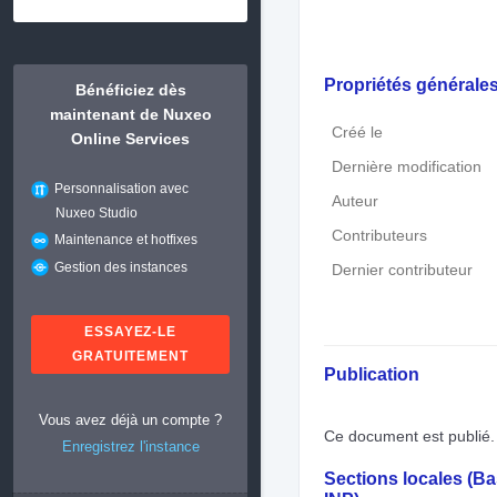
Propriétés générale
Bénéficiez dès
maintenant de Nuxeo
Créé le
Online Services
Dernière modification
Personnalisation avec
Auteur
Nuxeo Studio
Contributeurs
Maintenance et hotfixes
Gestion des instances
Dernier contributeur
ESSAYEZ-LE
GRATUITEMENT
Publication
Vous avez déjà un compte ?
Ce document est publié.
Enregistrez l'instance
Sections locales (B