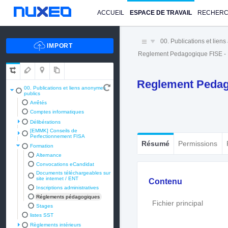
ACCUEIL
ESPACE DE TRAVAIL
RECHER
00. Publications et lien
Reglement Pedagogique FISE 
Reglement Peda
00. Publications et liens anonymes
publics
Arrêtés
Comptes informatiques
Délibérations
[EMMK] Conseils de
Perfectionnement FISA
Résumé
Permissions
Formation
Alternance
Convocations eCandidat
Documents téléchargeables sur
site internet / ENT
Contenu
Inscriptions administratives
Réglements pédagogiques
Fichier principal
Stages
listes SST
Règlements intérieurs