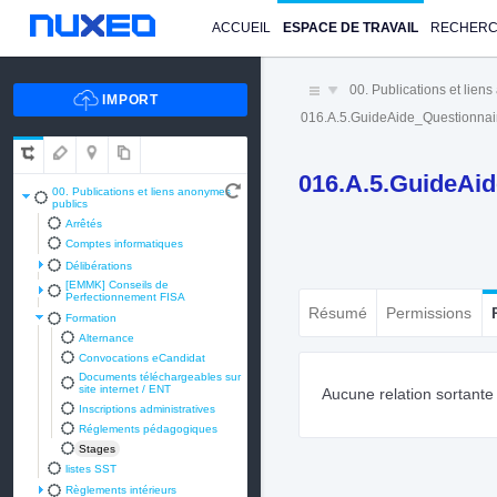
ACCUEIL
ESPACE DE TRAVAIL
RECHER
00. Publications et lien
016.A.5.GuideAide_Questionnair
016.A.5.GuideAid
00. Publications et liens anonymes
publics
Arrêtés
Comptes informatiques
Délibérations
[EMMK] Conseils de
Perfectionnement FISA
Résumé
Permissions
Formation
Alternance
Convocations eCandidat
Documents téléchargeables sur
site internet / ENT
Aucune relation sortant
Inscriptions administratives
Réglements pédagogiques
Stages
listes SST
Règlements intérieurs