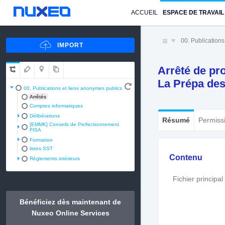
ACCUEIL
ESPACE DE TRAVAIL
00. Publication
Arrêté de pro
La Prépa de
00. Publications et liens anonymes publics
Arrêtés
Comptes informatiques
Délibérations
Résumé
Permiss
[EMMK] Conseils de Perfectionnement
FISA
Formation
listes SST
Contenu
Règlements intérieurs
Fichier principal
Bénéficiez dès maintenant de
Nuxeo Online Services