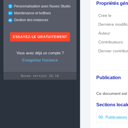
Propriétés gén
Personnalisation avec Nuxeo Studio
Maintenance et hotfixes
Créé le
Gestion des instances
Dernière modific
Auteur
ESSAYEZ-LE GRATUITEMENT
Contributeurs
Dernier contribu
Vous avez déjà un compte ?
Enregistrez l'instance
Nuxeo version 10.10
Publication
Ce document est 
Sections loca
00. Publications