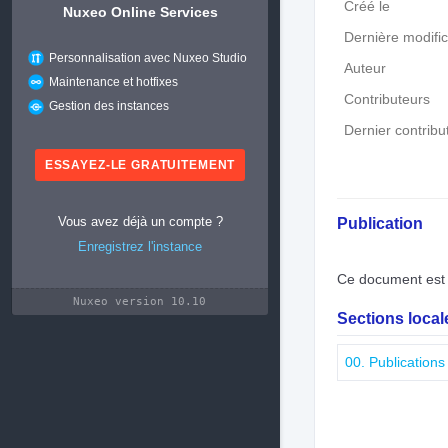
Créé le
Nuxeo Online Services
Dernière modific
Personnalisation avec Nuxeo Studio
Auteur
Maintenance et hotfixes
Contributeurs
Gestion des instances
Dernier contribu
ESSAYEZ-LE GRATUITEMENT
Publication
Vous avez déjà un compte ?
Enregistrez l'instance
Ce document est 
Nuxeo version 10.10
Sections loca
00. Publications