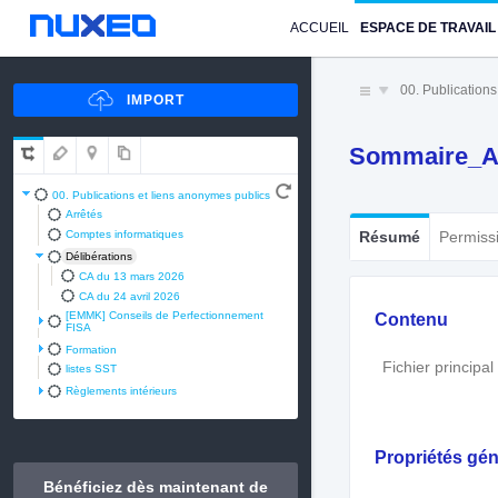
ACCUEIL
ESPACE DE TRAVAIL
00. Publication
Sommaire_A
00. Publications et liens anonymes publics
Arrêtés
Comptes informatiques
Résumé
Permiss
Délibérations
CA du 13 mars 2026
CA du 24 avril 2026
Contenu
[EMMK] Conseils de Perfectionnement
FISA
Formation
Fichier principal
listes SST
Règlements intérieurs
Propriétés gén
Bénéficiez dès maintenant de