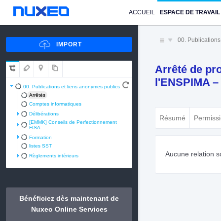
ACCUEIL
ESPACE DE TRAVAIL
00. Publication
Arrêté de pro
l'ENSPIMA –
00. Publications et liens anonymes publics
Arrêtés
Comptes informatiques
Délibérations
Résumé
Permiss
[EMMK] Conseils de Perfectionnement
FISA
Formation
listes SST
Aucune relation s
Règlements intérieurs
Bénéficiez dès maintenant de
Nuxeo Online Services