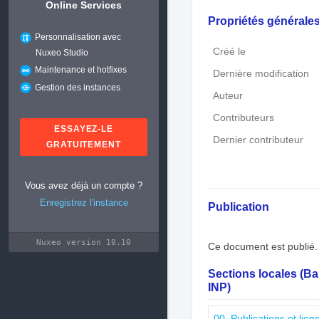
Online Services
Propriétés générale
Personnalisation avec
Créé le
Nuxeo Studio
Maintenance et hotfixes
Dernière modification
Gestion des instances
Auteur
Contributeurs
ESSAYEZ-LE
Dernier contributeur
GRATUITEMENT
Vous avez déjà un compte ?
Enregistrez l'instance
Publication
Nuxeo version 10.10
Ce document est publié.
Sections locales (B
INP)
00. Publications et lie