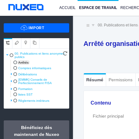
ACCUEIL
ESPACE DE TRAVAIL
RECHER
00. Publications et lien
Arrêté organisati
00. Publications et liens anonymes
publics
Arrêtés
Comptes informatiques
Délibérations
Résumé
Permissions
[EMMK] Conseils de
Perfectionnement FISA
Formation
listes SST
Règlements intérieurs
Contenu
Fichier principal
Bénéficiez dès
maintenant de Nuxeo