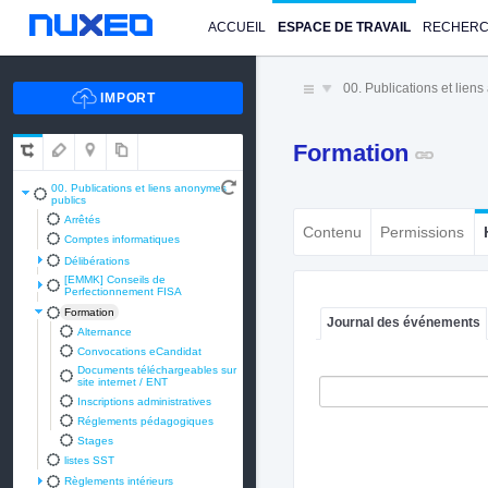
ACCUEIL
ESPACE DE TRAVAIL
RECHER
00. Publications et lien
Formation
00. Publications et liens anonymes
publics
Arrêtés
Contenu
Permissions
Comptes informatiques
Délibérations
[EMMK] Conseils de
Perfectionnement FISA
Formation
Journal des événements
Alternance
Convocations eCandidat
Documents téléchargeables sur
site internet / ENT
Inscriptions administratives
Réglements pédagogiques
Stages
listes SST
Règlements intérieurs