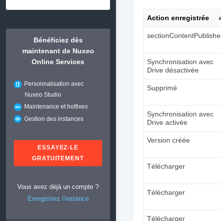
Action enregistrée
sectionContentPublish
Bénéficiez dès
maintenant de Nuxeo
Online Services
Synchronisation avec
Drive désactivée
Personnalisation avec
Supprimé
Nuxeo Studio
Maintenance et hotfixes
Synchronisation avec
Gestion des instances
Drive activée
Version créée
ESSAYEZ-LE
GRATUITEMENT
Télécharger
Vous avez déjà un compte ?
Télécharger
Enregistrez l'instance
Télécharger