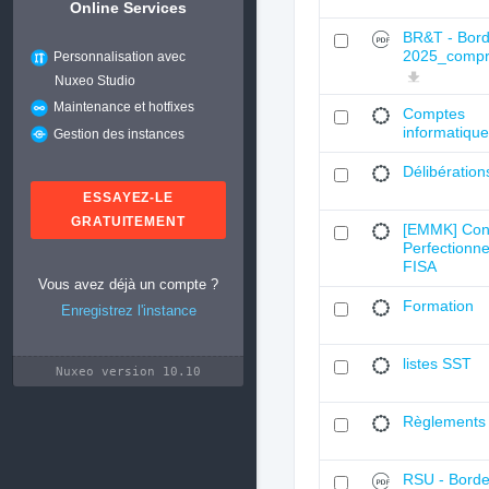
Online Services
BR&T - Bor
2025_compr
Personnalisation avec
Nuxeo Studio
Maintenance et hotfixes
Comptes
informatiqu
Gestion des instances
Délibération
ESSAYEZ-LE
GRATUITEMENT
[EMMK] Cons
Perfectionn
FISA
Vous avez déjà un compte ?
Formation
Enregistrez l'instance
listes SST
Nuxeo version 10.10
Règlements 
RSU - Bord