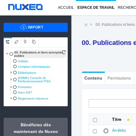
ACCUEIL
ESPACE DE TRAVAIL
RECHER
00. Publications et lien
00. Publications
00. Publications et liens anonymes
publics
Arrêtés
Comptes informatiques
Délibérations
Contenu
Permissions
[EMMK] Conseils de
Perfectionnement FISA
Formation
listes SST
Règlements intérieurs
Titre
Bénéficiez dès
Arrêtés
maintenant de Nuxeo