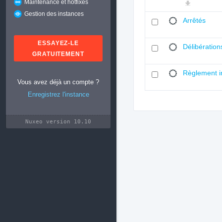
Maintenance et hotfixes
Gestion des instances
Arrêtés
ESSAYEZ-LE
Délibération
GRATUITEMENT
Règlement i
Vous avez déjà un compte ?
Enregistrez l'instance
Nuxeo version 10.10