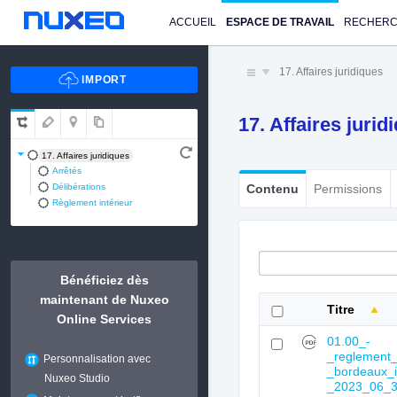
ACCUEIL
ESPACE DE TRAVAIL
RECHER
17. Affaires juridiques
17. Affaires juri
17. Affaires juridiques
Arrêtés
Délibérations
Contenu
Permissions
Règlement intérieur
Bénéficiez dès
maintenant de Nuxeo
Titre
Online Services
01.00_-
_reglement_
Personnalisation avec
_bordeaux_
Nuxeo Studio
_2023_06_3