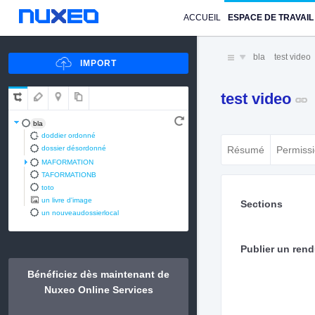
ACCUEIL
ESPACE DE TRAVAIL
bla
test video
test video
bla
doddier ordonné
dossier désordonné
Résumé
Permiss
MAFORMATION
TAFORMATIONB
toto
un livre d'image
Sections
un nouveaudossierlocal
Publier un ren
Bénéficiez dès maintenant de
Nuxeo Online Services