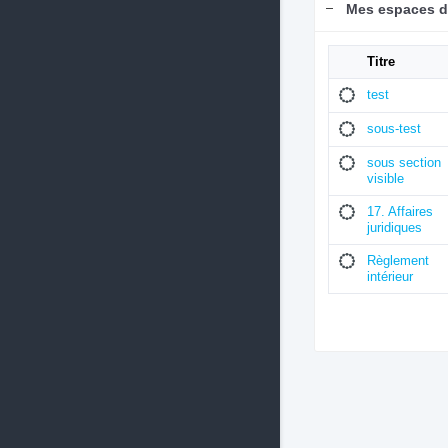
Mes espaces d
Titre
test
sous-test
sous section
visible
17. Affaires
juridiques
Règlement
intérieur