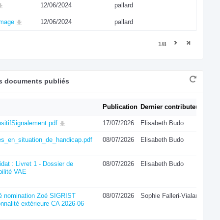
12/06/2024
pallard
image
12/06/2024
pallard
1/8
rs documents publiés
Publication
Dernier contributeur
sitifSignalement.pdf
17/07/2026
Elisabeth Budo
es_en_situation_de_handicap.pdf
08/07/2026
Elisabeth Budo
dat : Livret 1 - Dossier de
08/07/2026
Elisabeth Budo
bilité VAE
té nomination Zoé SIGRIST
08/07/2026
Sophie Falleri-Vialard
nnalité extérieure CA 2026-06