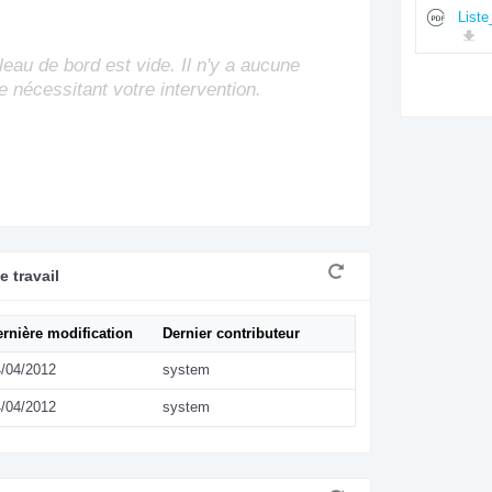
List
leau de bord est vide. Il n'y a aucune
e nécessitant votre intervention.
 travail
rnière modification
Dernier contributeur
/04/2012
system
/04/2012
system