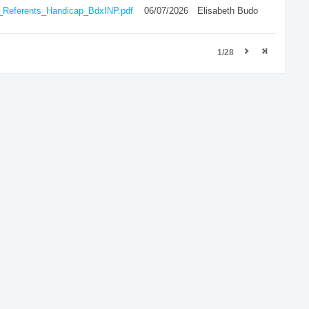
e_Referents_Handicap_BdxINP.pdf
06/07/2026
Elisabeth Budo
1/28