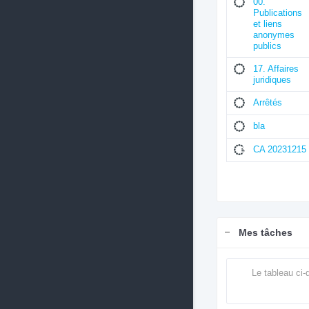
00.
Publications
et liens
anonymes
publics
17. Affaires
juridiques
Arrêtés
bla
CA 20231215
Mes tâches
Le tableau ci-