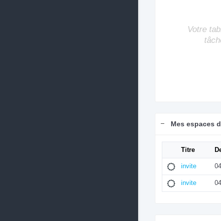
Votre tab
tâch
Mes espaces de
Titre
De
invite
04
invite
04