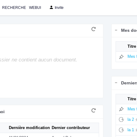
RECHERCHE
WEBUI
Invite
Mes do
Titre
Mes f
sier ne contient aucun document.
Dernie
Titre
Mes f
moi
la 2
Dernière modification
Dernier contributeur
la 1