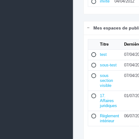
invite
04/04/2012
Mes espaces de publ
Titre
Dernièr
test
07/04/2
sous-test
07/04/2
sous
07/04/2
section
visible
17.
01/07/2
Affaires
juridiques
Règlement
06/07/2
intérieur