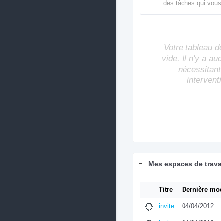
des tâches qui vous
Votre tableau d
vide. Il n'y a a
nécessitant
intervent
Mes espaces de trava
Titre
Dernière mod
invite
04/04/2012