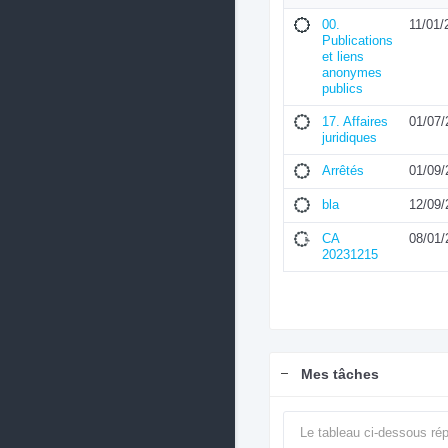
00.
11/01/
Publications
et liens
anonymes
publics
17. Affaires
01/07/
juridiques
Arrêtés
01/09/
bla
12/09/
CA
08/01/
20231215
Mes tâches
Le tableau ci-dessous rép