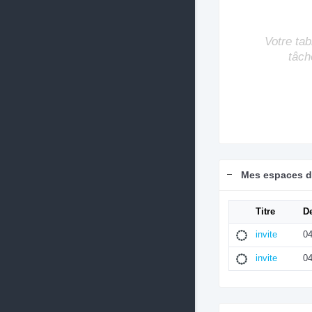
Votre tab
tâch
Mes espaces de
Titre
De
invite
04
invite
04