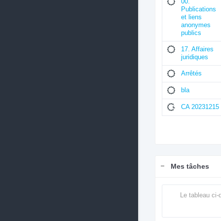
00.
Publications
et liens
anonymes
publics
17. Affaires
juridiques
Arrêtés
bla
CA 20231215
Mes tâches
Le tableau ci-