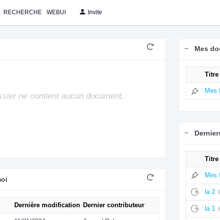
RECHERCHE
WEBUI
Invite
Mes do
Titre
Mes f
sier ne contient aucun document.
Dernie
Titre
Mes f
moi
la 2
Dernière modification
Dernier contributeur
la 1