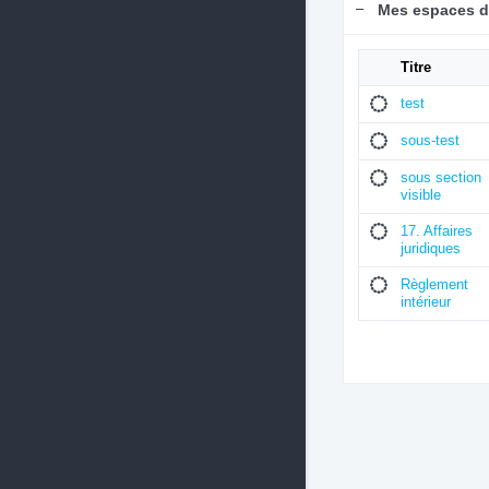
Mes espaces d
Titre
test
sous-test
sous section
visible
17. Affaires
juridiques
Règlement
intérieur