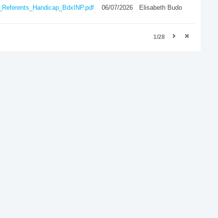
e_Referents_Handicap_BdxINP.pdf
06/07/2026
Elisabeth Budo
1/28