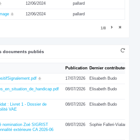
12/06/2024
pallard
image
12/06/2024
pallard
1/8
rs documents publiés
Publication
Dernier contributeur
sitifSignalement.pdf
17/07/2026
Elisabeth Budo
es_en_situation_de_handicap.pdf
08/07/2026
Elisabeth Budo
dat : Livret 1 - Dossier de
08/07/2026
Elisabeth Budo
bilité VAE
té nomination Zoé SIGRIST
08/07/2026
Sophie Falleri-Vialard
nnalité extérieure CA 2026-06