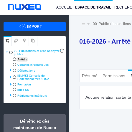
ACCUEIL
ESPACE DE TRAVAIL
RECHER
00. Publications et lien
016-2026 - Arrêté
00. Publications et liens anonymes
publics
Arrêtés
Comptes informatiques
Délibérations
Résumé
Permissions
[EMMK] Conseils de
Perfectionnement FISA
Formation
listes SST
Règlements intérieurs
Aucune relation sortant
Bénéficiez dès
maintenant de Nuxeo