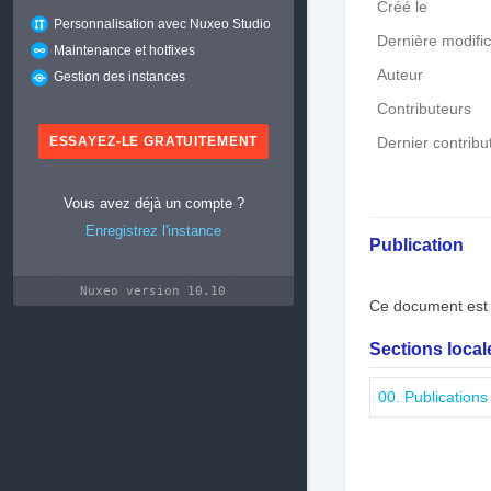
Créé le
Personnalisation avec Nuxeo Studio
Dernière modific
Maintenance et hotfixes
Auteur
Gestion des instances
Contributeurs
ESSAYEZ-LE GRATUITEMENT
Dernier contribu
Vous avez déjà un compte ?
Enregistrez l'instance
Publication
Nuxeo version 10.10
Ce document est 
Sections loca
00. Publications