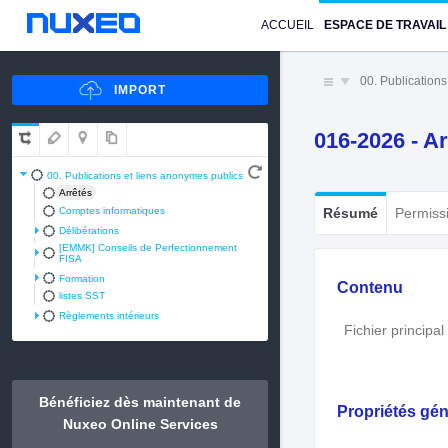
ACCUEIL
ESPACE DE TRAVAIL
00. Publication
016-2026 - A
00. Publications et liens anonymes publics
Arrêtés
Comptes informatiques
Résumé
Permiss
Délibérations
[EMMK] Conseils de Perfectionnement
FISA
Formation
Contenu
listes SST
Règlements intérieurs
Fichier principal
Bénéficiez dès maintenant de
Propriétés gén
Nuxeo Online Services