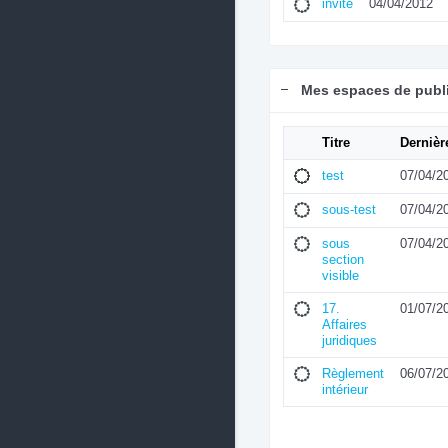
invite
04/04/2012
Mes espaces de publ
Titre
Dernièr
test
07/04/2
sous-test
07/04/2
sous
07/04/2
section
visible
17.
01/07/2
Affaires
juridiques
Règlement
06/07/2
intérieur