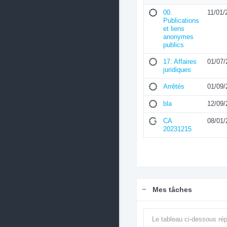
00.
11/01/
Publications
et liens
anonymes
publics
17. Affaires
01/07/
juridiques
Arrêtés
01/09/
bla
12/09/
CA
08/01/
20231215
Mes tâches
Le tableau ci-dessous rép