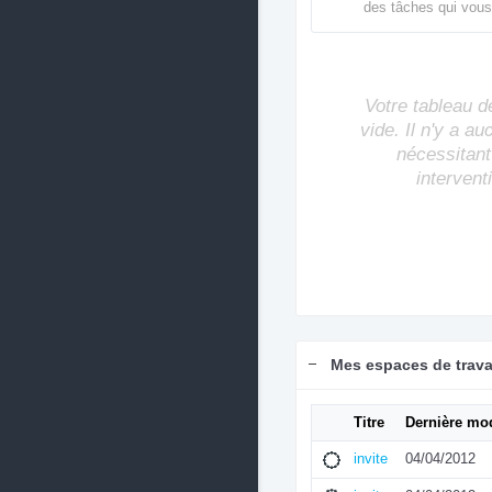
des tâches qui vous
Votre tableau d
vide. Il n'y a a
nécessitant
intervent
Mes espaces de trava
Titre
Dernière mod
invite
04/04/2012