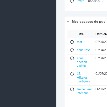
invite
04/04/2012
Mes espaces de publ
Titre
Dernièr
test
07/04/2
sous-test
07/04/2
sous
07/04/2
section
visible
17.
01/07/2
Affaires
juridiques
Règlement
06/07/2
intérieur