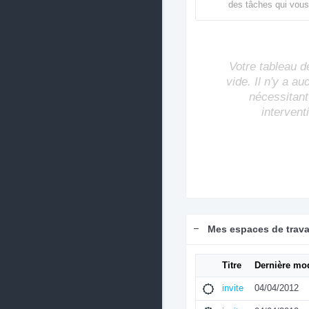
des tâches qui vous
Votre tableau d
vide. Il n'y a a
nécessitant
intervent
Mes espaces de trava
Titre
Dernière mod
invite
04/04/2012