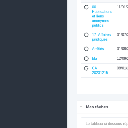
00.
11/01/
Publications
et liens
anonymes
publics
17. Affaires
01/07/
juridiques
Arrêtés
01/09/
bla
12/09/
CA
08/01/
20231215
Mes tâches
Le tableau ci-dessous rép